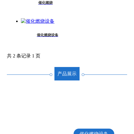
催化燃烧
催化燃烧设备
共 2 条记录 1 页
产品展示
离心风机
锅炉能源管理
气力输送系统
生物质轧钢炉
生物质燃烧机
污水处理工程
锅炉脱硫脱硝
催化燃烧设备