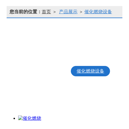
您当前的位置：
首页
产品展示
催化燃烧设备
>
>
离心风机
锅炉能源管理
气力输送系统
生物质轧钢炉
生物质燃烧机
污水处理工程
锅炉脱硫脱硝
催化燃烧设备
VOC废气治理
沸石吸附
除尘器系列产品