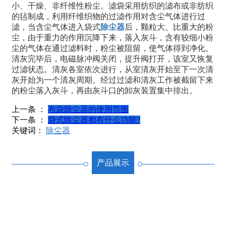
小、干燥、非纤维性粉尘。滤袋采用纺织的滤布或非纺织
的毡制成，利用纤维织物的过滤作用对含尘气体进行过
滤，当含尘气体进入袋式
除尘器
后，颗粒大、比重大的粉
尘，由于重力的作用沉降下来，落入灰斗，含有较细小粉
尘的气体在通过滤料时，粉尘被阻留，使气体得到净化。
清灰完毕后，电磁脉冲阀关闭，提升阀打开，该室又恢复
过滤状态。清灰各室依次进行，从室清灰开始至下一次清
灰开始为一个清灰周期。经过过滤和清灰工作被截留下来
的粉尘落入灰斗，再由灰斗口的卸灰装置集中排出。
上一条 ：
布袋除尘器的使用范围
下一条 ：
袋式除尘器都有什么功能?
关键词：
除尘器
产品展示
离心风机
锅炉能源管理
气力输送系统
生物质轧钢炉