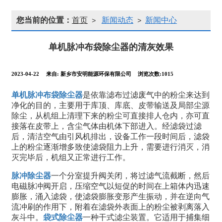
您当前的位置：
首页
新闻动态
新闻中心
>
>
单机脉冲布袋除尘器的清灰效果
2023-04-22
来自:
新乡市安明能源环保有限公司
浏览次数:1015
单机脉冲布袋除尘器
是依靠滤布过滤废气中的粉尘来达到
净化的目的，主要用于库顶、库底、皮带输送及局部尘源
除尘，从机组上清理下来的粉尘可直接排人仓内，亦可直
接落在皮带上，含尘气体由机体下部进入。经滤袋过滤
后，清洁空气由引风机排出，设备工作一段时间后，滤袋
上的粉尘逐渐增多致使滤袋阻力上升，需要进行消灭，消
灭完毕后，机组又正常进行工作。
脉冲除尘器
一个分室提升阀关闭，将过滤气流截断，然后
电磁脉冲阀开启，压缩空气以短促的时间在上箱体内迅速
膨胀，涌入滤袋，使滤袋膨胀变形产生振动，并在逆向气
流冲刷的作用下，附着在滤袋外表面上的粉尘被剥离落入
灰斗中。
袋式除尘器
一种干式滤尘装置。它适用于捕集细