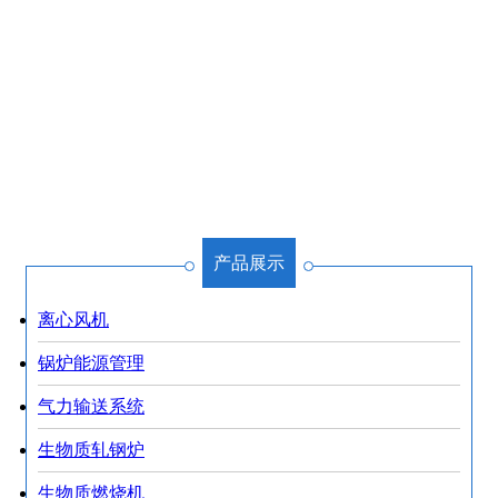
生物质燃烧机
污水处理工程
锅炉脱硫脱硝
催化燃烧设备
VOC废气治理
沸石吸附
除尘器系列产品
产品展示
离心风机
锅炉能源管理
气力输送系统
生物质轧钢炉
生物质燃烧机