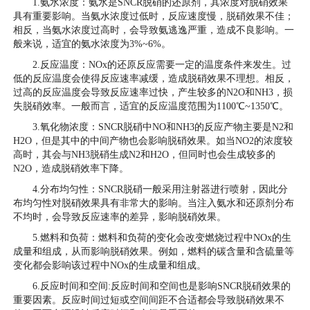
1.氨水浓度：氨水是SNCR脱硝的还原剂，其浓度对脱硝效果
具有重要影响。当氨水浓度过低时，反应速度慢，脱硝效果不佳；
相反，当氨水浓度过高时，会导致氨逃逸严重，造成不良影响。一
般来说，适宜的氨水浓度为3%~6%。
2.反应温度：NOx的还原反应需要一定的温度条件来发生。过
低的反应温度会使得反应速率减缓，造成脱硝效果不理想。相反，
过高的反应温度会导致反应速率过快，产生较多的N2O和NH3，损
失脱硝效率。一般而言，适宜的反应温度范围为1100℃~1350℃。
3.氧化物浓度：SNCR脱硝中NO和NH3的反应产物主要是N2和
H2O，但是其中的中间产物也会影响脱硝效果。如当NO2的浓度较
高时，其会与NH3脱硝生成N2和H2O，但同时也会生成较多的
N2O，造成脱硝效率下降。
4.分布均匀性：SNCR脱硝一般采用注射器进行喷射，因此分
布均匀性对脱硝效果具有非常大的影响。当注入氨水和还原剂分布
不均时，会导致反应速率的差异，影响脱硝效果。
5.燃料和负荷：燃料和负荷的变化会改变燃烧过程中NOx的生
成量和组成，从而影响脱硝效果。例如，燃料的碳含量和含硫量等
变化都会影响该过程中NOx的生成量和组成。
6.反应时间和空间:反应时间和空间也是影响SNCR脱硝效果的
重要因素。反应时间过短或空间间距不合适都会导致脱硝效果不